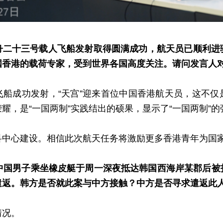
舟二十三号载人飞船发射取得圆满成功，航天员已顺利进
国香港的载荷专家，受到世界各国高度关注。请问发言人
飞船成功发射，“天宫”迎来首位中国香港航天员，这不仅
耀，是“一国两制”实践结出的硕果，显示了“一国两制”
科中心建设。相信此次航天任务将激励更多香港青年为国
的中国男子乘坐橡皮艇于周一深夜抵达韩国西海岸某郡后被
遣返。韩方是否就此案与中方接触？中方是否寻求遣返此
情况。