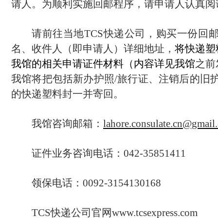
请人。为顺利实施回邮程序，请申请人认真阅
请
前往
当地
TCS快递公司，购买一份回
名、收件人（即申请人）详细地址，
将
快递塑
我馆的相关申请证件材料（内容详见我馆
之
前
我
馆
将把
包括新办护照
/旅行证、注销后
的
旧
的快递塑料封
一并寄回
。
我馆咨询邮箱：
lahore.consulate.cn@gmail
证件业务咨询电话：
042-35851411
领保电话：
0092-3154130168
TCS快递公司官网www.tcsexpress.com