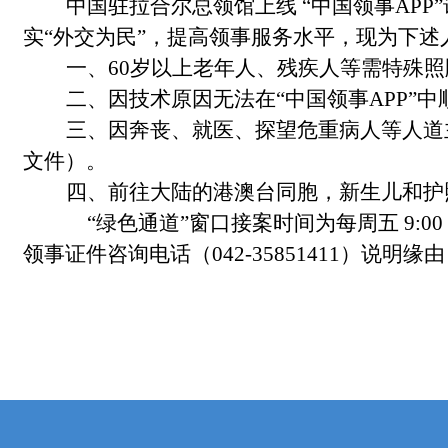
中国驻拉合尔总领馆上线
“中国领事AP
实“外交为民”，提高领事服务水平，现为下述
一、
60岁以上老年人、残疾人等需特殊
二、因技术原因无法在
“中国领事APP
”
中
三、因奔丧、就医、探望危重病人等人道
文件）。
四、前往大陆的港澳台同胞，新生儿和护
“绿色通道”窗口接案时间为每周五 9:00 
领事证件咨询电话（042-35851411）说明