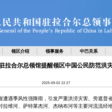
领区介绍
领事服务
中巴关系
驻拉合尔总领馆提醒领区中国公民防范洪
2025-09-02 22:27
省遭遇季风性强降雨，引发严重洪涝灾害。旁遮普
并对拉维河、萨特莱杰河、杰纳布河等主要河流流经