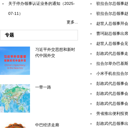
关于停办领事认证业务的通知（2025-
驻拉合尔总领事赵世
07-11）
驻拉合尔总领事赵世
更多...
赵世人总领事拜会拉
曹珂副总领事出席拉
专题
赵世人总领事会见全
习近平外交思想和新时
彭政武代总领事走访
代中国外交
拉合尔举办巴基斯坦
小米手机在拉合尔建厂
彭政武代总领事会见
一带一路
彭政武代总领事会见
彭政武代总领事会见
旁省推出便利投资措施
彭政武代总领事出席
中巴经济走廊